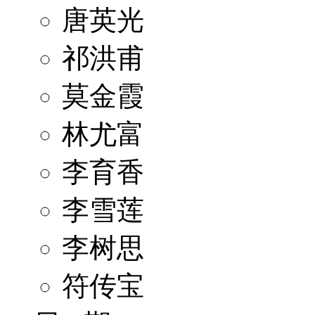
唐英光
祁洪甫
莫金霞
林尤富
李育香
李雪莲
李树思
符传宝