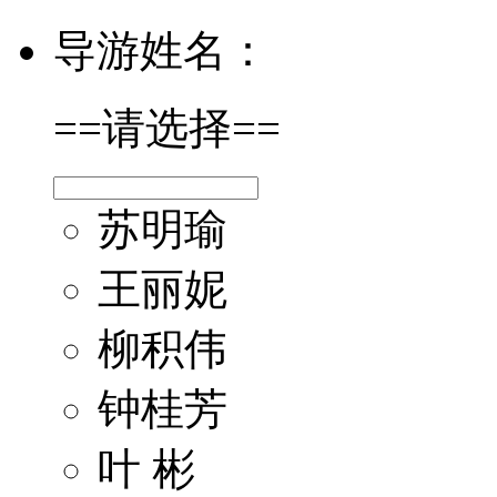
导游姓名：
==请选择==
苏明瑜
王丽妮
柳积伟
钟桂芳
叶 彬