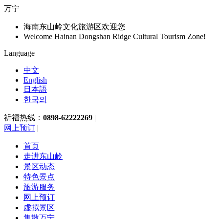
万宁
海南东山岭文化旅游区欢迎您
Welcome Hainan Dongshan Ridge Cultural Tourism Zone!
Language
中文
English
日本語
한국의
祈福热线：
0898-62222269
|
网上预订
|
首页
走进东山岭
景区动态
特色景点
旅游服务
网上预订
虚拟景区
集散万宁