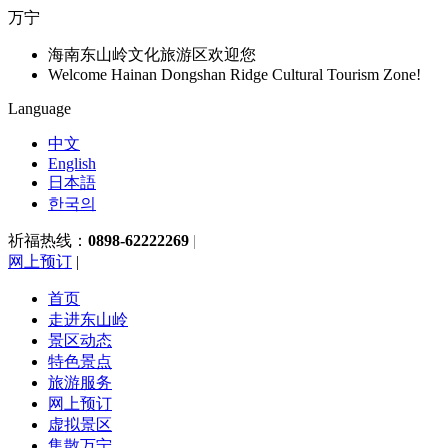
万宁
海南东山岭文化旅游区欢迎您
Welcome Hainan Dongshan Ridge Cultural Tourism Zone!
Language
中文
English
日本語
한국의
祈福热线：
0898-62222269
|
网上预订
|
首页
走进东山岭
景区动态
特色景点
旅游服务
网上预订
虚拟景区
集散万宁