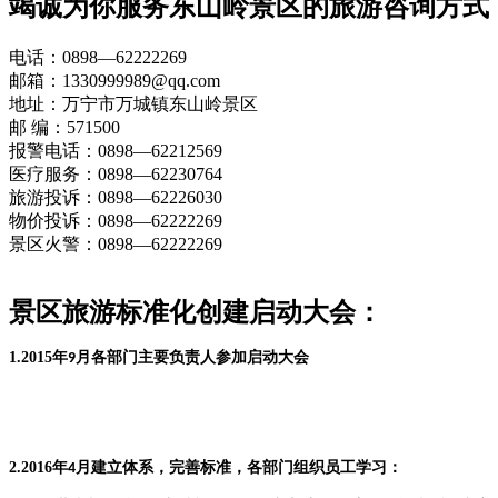
竭诚为你服务
东山岭景区的旅游咨询方式
电话：0898—62222269
邮箱：1330999989@qq.com
地址：万宁市万城镇东山岭景区
邮 编：571500
报警电话：0898—62212569
医疗服务：0898—62230764
旅游投诉：0898—62226030
物价投诉：0898—62222269
景区火警：0898—62222269
景区旅游标准化创建启动大会：
1.2015
年
月
各部门主要负责人参加启动大会
9
2.2016
年
月建立体系，完善标准，各部门组织员工学习：
4