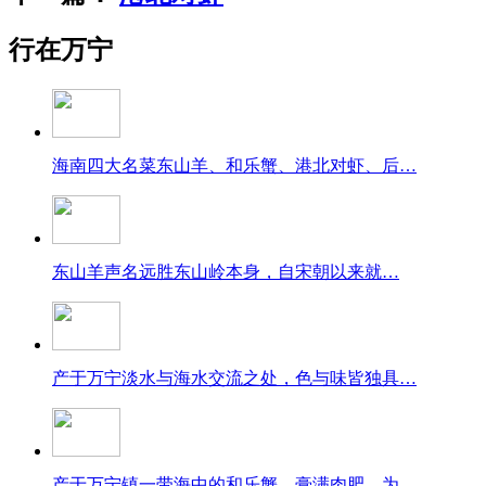
行在万宁
海南四大名菜东山羊、和乐蟹、港北对虾、后…
东山羊声名远胜东山岭本身，自宋朝以来就…
产于万宁淡水与海水交流之处，色与味皆独具…
产于万宁镇一带海中的和乐蟹，膏满肉肥，为…