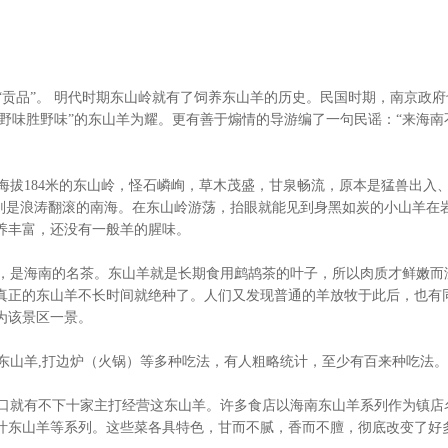
品”。 明代时期东山岭就有了饲养东山羊的历史。民国时期，南京政府
是野味胜野味”的东山羊为耀。更有善于煽情的导游编了一句民谣：“来海
拔184米的东山岭，怪石嶙峋，草木茂盛，甘泉畅流，原本是猛兽出入
处则是浪涛翻滚的南海。在东山岭游荡，抬眼就能见到身黑如炭的小山羊在
养丰富，还没有一般羊的腥味。
是海南的名茶。东山羊就是长期食用鹧鸪茶的叶子，所以肉质才鲜嫩而
真正的东山羊不长时间就绝种了。人们又发现普通的羊放牧于此后，也有
为该景区一景。
山羊,打边炉（火锅）等多种吃法，有人粗略统计，至少有百来种吃法。
就有不下十家主打经营这东山羊。许多食店以海南东山羊系列作为镇店
汁东山羊等系列。这些菜各具特色，甘而不腻，香而不膻，彻底改变了好多