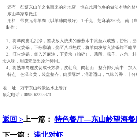
还有一些慕东山羊之名而来的外地店，也在此用他乡的做法本地的材
东山羊家常做法
用料：带皮元骨羊肉（以羊腩肉最好）１千克、芝麻油250克、南（腐）乳1
制作：
1、将羊肉皮毛刮净，整块放入烧沸的姜葱水中滚至八成熟，捞出，沥
2、旺火烧锅，下棕榈油，烧至八成热度，将羊肉块放入油锅炸至略呈
3、旺火烧锅，倒入芝麻油，下姜块（拍碎）、葱段、蒜子、八角、桂
念入味，用疏壳沥出原汁待用。
4、将熟羊肉连皮切成长方块，皮朝底、肉朝面，整齐排列碗中，加入
特点：色泽金黄，装盘整齐，肉质酥烂，润滑适口，气味芳香，十分
地 址：万宁东山岭景区水上餐厅
预定电话：0898-62223373
返回 >
上一篇：
特色餐厅—东山岭望海餐
下一篇：
港北对虾