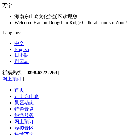
万宁
海南东山岭文化旅游区欢迎您
Welcome Hainan Dongshan Ridge Cultural Tourism Zone!
Language
中文
English
日本語
한국의
祈福热线：
0898-62222269
|
网上预订
|
首页
走进东山岭
景区动态
特色景点
旅游服务
网上预订
虚拟景区
集散万宁