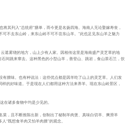
也将其列入“总统府”膳单，而今更是名扬四海。海南人无论娶嫁寿丧，
南不可不去东山岭，来东山岭不可不尝东山羊。”此也足见东山羊之魅力
、云遮雾绕的地方，山上少有人家。因相传这里是海南盛产灵芝草的地
岩石间跳来窜去。这种黑色的小型山羊，善登山、跳岩，食山茶石兰，饮
没有膻味。也有种说法：这些优点都是因羊吃了山上的灵芝草。人们发
同样的好味道。于是现在人们都用这种方法来养羊。现在东山岭景区，
这在诸多食物中均是少见的。
名菜，且不断推陈出新，创制出了秘制羊肉煲、真味白切羊、爽滑羊
人“既想食羊肉又怕羊肉膻”的观念。