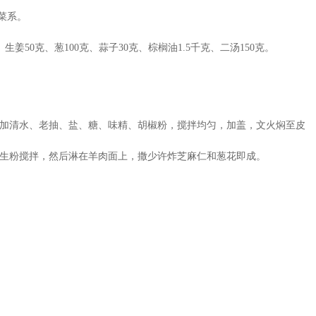
菜系。
50克、葱100克、蒜子30克、棕榈油1.5千克、二汤150克。
加清水、老抽、盐、糖、味精、胡椒粉，搅拌均匀，加盖，文火焖至皮
生粉搅拌，然后淋在羊肉面上，撒少许炸芝麻仁和葱花即成。