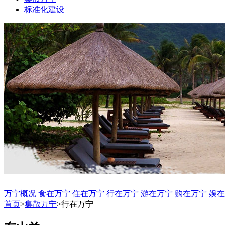
标准化建设
万宁概况
食在万宁
住在万宁
行在万宁
游在万宁
购在万宁
娱在
首页
>
集散万宁
>
行在万宁