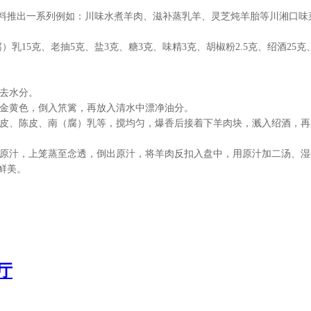
料推出一系列例如：川味水煮羊肉、滋补蒸乳羊、灵芝炖羊胎等川湘口味
5克、老抽5克、盐3克、糖3克、味精3克、胡椒粉2.5克、绍酒25克、生姜
去水分。
金黄色，倒入笊篱，再放入清水中漂净油分。
皮、陈皮、南（腐）乳等，搅均匀，爆香后接着下羊肉块，溅入绍酒，再
原汁，上笼蒸至念透，倒出原汁，将羊肉反扣入盘中，用原汁加二汤、湿
鲜美。
厅