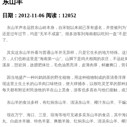
东山羊
日期：2012-11-06 阅读：12052
东山羊声名远胜东山岭本身，自宋朝以来就已享有盛名，并曾被列为“贡
还是过年过节，均是“无羊不成宴”。很多游客到海南都以吃到一盘“不
了。
其实这东山羊外看与普通山羊并无异样，只是它生长的地方特殊。这海
方，人们也称这里是“海南第一山”。山脚下是鸡犬相闻的农庄，不远
溪泉，憩岩洞，故膘肥体壮，毛色油黑亮泽，皮薄肉厚，鲜嫩爽口，营
因当地盛产一种叫鹧鸪茶的野生植物，用这种植物制成的茶清香淳厚，
现这里土生土长的山羊肉口味绝佳，便大肆捕杀，以致吃灵芝草的那种
每天都有附近村民放牧的羊在山上觅食，游客也多喜欢与他们接触，成
东山羊的食法多样，有红焖东山羊、清汤东山羊、椰汁东山羊、干煸东
现在万宁、海口、三亚、琼海等地可见诸多卖东山羊的食店，其中海口
丸、白卤水羊腩、特色羊宴、爽脆羊脸、红焖东山羊、清汤东山羊、椰