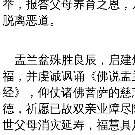
举，报答父母养育之恩，
脱离恶道。
盂兰盆殊胜良辰，启建
福，并虔诚讽诵《佛说盂
经》，仰仗诸佛菩萨的慈
德，祈愿已故双亲业障尽
世父母消灾延寿，福慧具